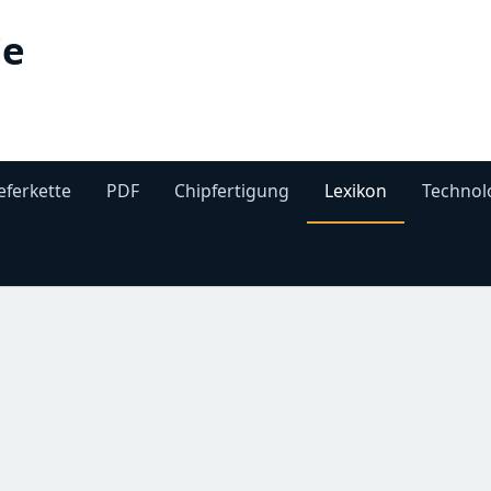
ie
eferkette
PDF
Chipfertigung
Lexikon
Technol