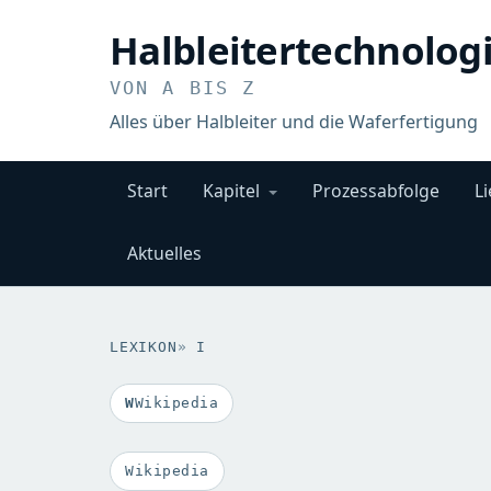
Halbleitertechnolog
VON A BIS Z
Alles über Halbleiter und die Waferfertigung
Start
Kapitel
Prozessabfolge
Li
Aktuelles
LEXIKON
»
I
Wikipedia
Wikipedia