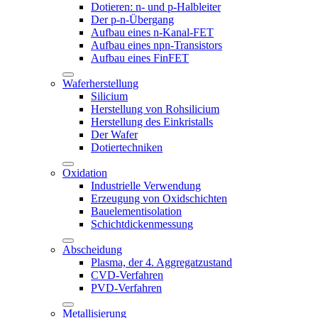
Dotieren: n- und p-Halbleiter
Der p-n-Übergang
Aufbau eines n-Kanal-FET
Aufbau eines npn-Transistors
Aufbau eines FinFET
Waferherstellung
Silicium
Herstellung von Rohsilicium
Herstellung des Einkristalls
Der Wafer
Dotiertechniken
Oxidation
Industrielle Verwendung
Erzeugung von Oxidschichten
Bauelementisolation
Schichtdickenmessung
Abscheidung
Plasma, der 4. Aggregatzustand
CVD-Verfahren
PVD-Verfahren
Metallisierung