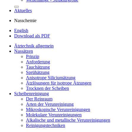
Aktuelles
Nasschemie
English
Download als PDF
Ätztechnik allgemein
Nassätzen
Prinzip
Anforderung
Tauchätzung
Sprühätzung
Anisotrope Siliciumätzung
Ätzlösungen für isotrope Ätzungen
Trocknen der Scheiben
Scheibenreinigung
Der Reinraum
Arten der Verunreinigung
Mikroskopische Verunreinigungen
Molekulare Verunreinigungen
Alkalische und metallische Verunreinigungen
Reinigungstechniken