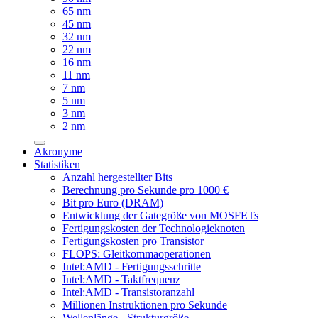
65 nm
45 nm
32 nm
22 nm
16 nm
11 nm
7 nm
5 nm
3 nm
2 nm
Akronyme
Statistiken
Anzahl hergestellter Bits
Berechnung pro Sekunde pro 1000 €
Bit pro Euro (DRAM)
Entwicklung der Gategröße von MOSFETs
Fertigungskosten der Technologieknoten
Fertigungskosten pro Transistor
FLOPS: Gleitkommaoperationen
Intel:AMD - Fertigungsschritte
Intel:AMD - Taktfrequenz
Intel:AMD - Transistoranzahl
Millionen Instruktionen pro Sekunde
Wellenlänge - Strukturgröße