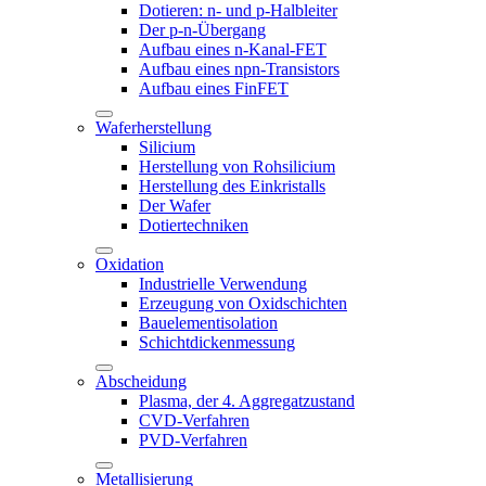
Dotieren: n- und p-Halbleiter
Der p-n-Übergang
Aufbau eines n-Kanal-FET
Aufbau eines npn-Transistors
Aufbau eines FinFET
Waferherstellung
Silicium
Herstellung von Rohsilicium
Herstellung des Einkristalls
Der Wafer
Dotiertechniken
Oxidation
Industrielle Verwendung
Erzeugung von Oxidschichten
Bauelementisolation
Schichtdickenmessung
Abscheidung
Plasma, der 4. Aggregatzustand
CVD-Verfahren
PVD-Verfahren
Metallisierung