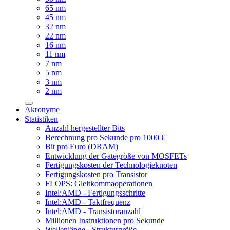
65 nm
45 nm
32 nm
22 nm
16 nm
11 nm
7 nm
5 nm
3 nm
2 nm
Akronyme
Statistiken
Anzahl hergestellter Bits
Berechnung pro Sekunde pro 1000 €
Bit pro Euro (DRAM)
Entwicklung der Gategröße von MOSFETs
Fertigungskosten der Technologieknoten
Fertigungskosten pro Transistor
FLOPS: Gleitkommaoperationen
Intel:AMD - Fertigungsschritte
Intel:AMD - Taktfrequenz
Intel:AMD - Transistoranzahl
Millionen Instruktionen pro Sekunde
Wellenlänge - Strukturgröße