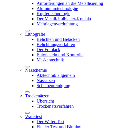
Anforderungen an die Metallisierung
Aluminiumtechnologie
Kupfertechnologie
Der Metall-Halbleiter-Kontakt
Mehrlagenverdrahtung
Lithografie
Belichten und Belacken
Belichtungsverfahren
Der Fotolack
Entwickeln und Kontrolle
Maskentechnik
Nasschemie
Ätztechnik allgemein
Nassätzen
Scheibenreinigung
Trockenätzen
Übersicht
Trockenätzverfahren
Wafertest
Der Wafer-Test
Finaler Test und Binning