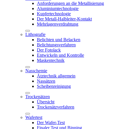
Anforderungen an die Metallisierung
Aluminiumtechnologie
Kupfertechnologie
Der Metall-Halbleiter-Kontakt
Mehrlagenverdrahtung
Lithografie
Belichten und Belacken
Belichtungsverfahren
Der Fotolack
Entwickeln und Kontrolle
Maskentechnik
Nasschemie
Ätztechnik allgemein
Nassätzen
Scheibenreinigung
Trockenätzen
Übersicht
Trockenätzverfahren
Wafertest
Der Wafer-Test
Finaler Test und Binning