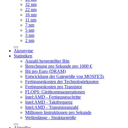
32 nm
22 nm
16 nm
11 nm
7 nm
5 nm
3 nm
2 nm
Akronyme
Statistiken
Anzahl hergestellter Bits
Berechnung pro Sekunde pro 1000 €
Bit pro Euro (DRAM)
Entwicklung der Gategröße von MOSFETs
Fertigungskosten der Technologieknoten
Fertigungskosten pro Transistor
FLOPS: Gleitkommaoperationen
Intel:AMD - Fertigungsschritte
Intel:AMD - Taktfrequenz
Intel:AMD - Transistoranzahl
Millionen Instruktionen pro Sekunde
Wellenlänge - Strukturgröße
Aktuelles