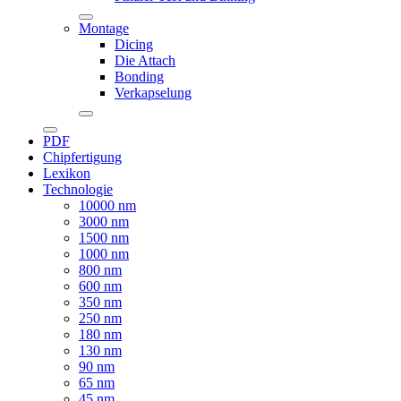
Montage
Dicing
Die Attach
Bonding
Verkapselung
PDF
Chipfertigung
Lexikon
Technologie
10000 nm
3000 nm
1500 nm
1000 nm
800 nm
600 nm
350 nm
250 nm
180 nm
130 nm
90 nm
65 nm
45 nm