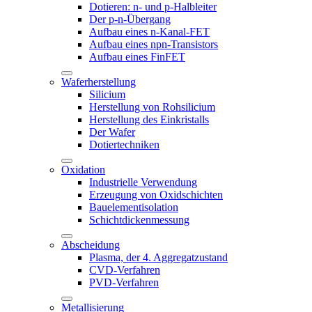
Dotieren: n- und p-Halbleiter
Der p-n-Übergang
Aufbau eines n-Kanal-FET
Aufbau eines npn-Transistors
Aufbau eines FinFET
Waferherstellung
Silicium
Herstellung von Rohsilicium
Herstellung des Einkristalls
Der Wafer
Dotiertechniken
Oxidation
Industrielle Verwendung
Erzeugung von Oxidschichten
Bauelementisolation
Schichtdickenmessung
Abscheidung
Plasma, der 4. Aggregatzustand
CVD-Verfahren
PVD-Verfahren
Metallisierung