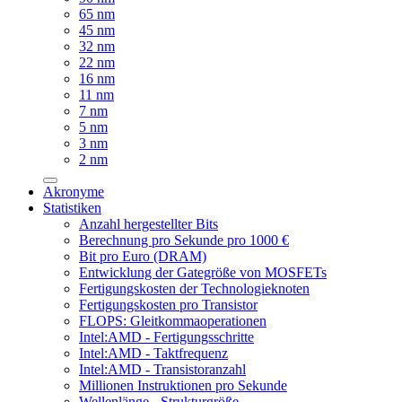
65 nm
45 nm
32 nm
22 nm
16 nm
11 nm
7 nm
5 nm
3 nm
2 nm
Akronyme
Statistiken
Anzahl hergestellter Bits
Berechnung pro Sekunde pro 1000 €
Bit pro Euro (DRAM)
Entwicklung der Gategröße von MOSFETs
Fertigungskosten der Technologieknoten
Fertigungskosten pro Transistor
FLOPS: Gleitkommaoperationen
Intel:AMD - Fertigungsschritte
Intel:AMD - Taktfrequenz
Intel:AMD - Transistoranzahl
Millionen Instruktionen pro Sekunde
Wellenlänge - Strukturgröße