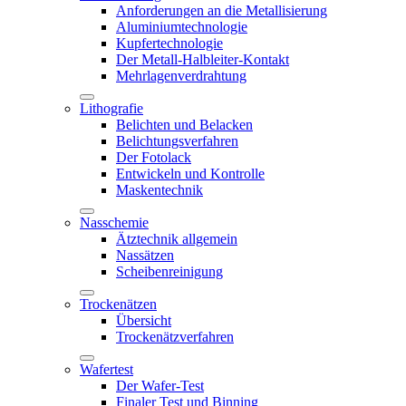
Anforderungen an die Metallisierung
Aluminiumtechnologie
Kupfertechnologie
Der Metall-Halbleiter-Kontakt
Mehrlagenverdrahtung
Lithografie
Belichten und Belacken
Belichtungsverfahren
Der Fotolack
Entwickeln und Kontrolle
Maskentechnik
Nasschemie
Ätztechnik allgemein
Nassätzen
Scheibenreinigung
Trockenätzen
Übersicht
Trockenätzverfahren
Wafertest
Der Wafer-Test
Finaler Test und Binning