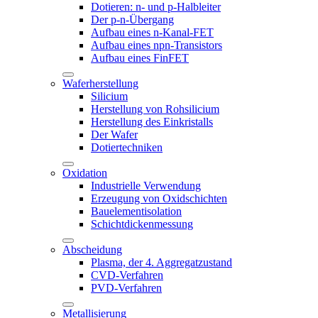
Dotieren: n- und p-Halbleiter
Der p-n-Übergang
Aufbau eines n-Kanal-FET
Aufbau eines npn-Transistors
Aufbau eines FinFET
Waferherstellung
Silicium
Herstellung von Rohsilicium
Herstellung des Einkristalls
Der Wafer
Dotiertechniken
Oxidation
Industrielle Verwendung
Erzeugung von Oxidschichten
Bauelementisolation
Schichtdickenmessung
Abscheidung
Plasma, der 4. Aggregatzustand
CVD-Verfahren
PVD-Verfahren
Metallisierung