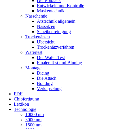
Der Fotolack
Entwickeln und Kontrolle
Maskentechnik
Nasschemie
Ätztechnik allgemein
Nassätzen
Scheibenreinigung
Trockenätzen
Übersicht
Trockenätzverfahren
Wafertest
Der Wafer-Test
Finaler Test und Binning
Montage
Dicing
Die Attach
Bonding
Verkapselung
PDF
Chipfertigung
Lexikon
Technologie
10000 nm
3000 nm
1500 nm