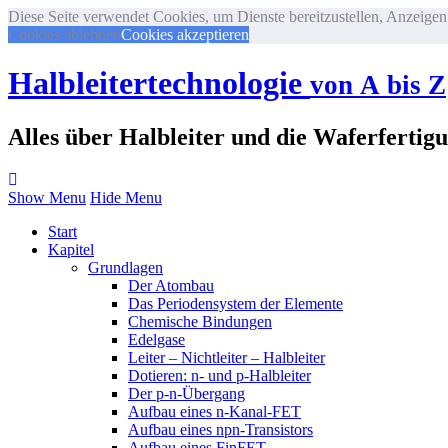
Diese Seite verwendet Cookies, um Dienste bereitzustellen, Anzeigen 
Cookies ablehnen
Cookies akzeptieren
Halbleitertechnologie
von A bis Z
Alles über Halbleiter und die Waferfertig
Show Menu
Hide Menu
Start
Kapitel
Grundlagen
Der Atombau
Das Periodensystem der Elemente
Chemische Bindungen
Edelgase
Leiter – Nichtleiter – Halbleiter
Dotieren: n- und p-Halbleiter
Der p-n-Übergang
Aufbau eines n-Kanal-FET
Aufbau eines npn-Transistors
Aufbau eines FinFET