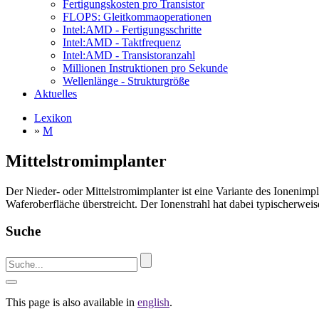
Fertigungskosten pro Transistor
FLOPS: Gleitkommaoperationen
Intel:AMD - Fertigungsschritte
Intel:AMD - Taktfrequenz
Intel:AMD - Transistoranzahl
Millionen Instruktionen pro Sekunde
Wellenlänge - Strukturgröße
Aktuelles
Lexikon
»
M
Mittelstromimplanter
Der Nieder- oder Mittelstromimplanter ist eine Variante des Ionenimpl
Waferoberfläche überstreicht. Der Ionenstrahl hat dabei typischerw
Suche
This page is also available in
english
.