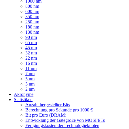
1000 nm
800 nm
600 nm
350 nm
250 nm
180 nm
130 nm
90 nm
65 nm
45 nm
32 nm
22 nm
16 nm
11 nm
7 nm
5 nm
3 nm
2 nm
Akronyme
Statistiken
Anzahl hergestellter Bits
Berechnung pro Sekunde pro 1000 €
Bit pro Euro (DRAM)
Entwicklung der Gategröße von MOSFETs
Fertigungskosten der Technologieknoten