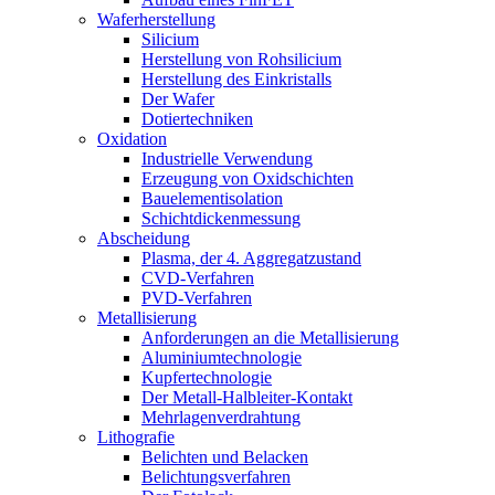
Waferherstellung
Silicium
Herstellung von Rohsilicium
Herstellung des Einkristalls
Der Wafer
Dotiertechniken
Oxidation
Industrielle Verwendung
Erzeugung von Oxidschichten
Bauelementisolation
Schichtdickenmessung
Abscheidung
Plasma, der 4. Aggregatzustand
CVD-Verfahren
PVD-Verfahren
Metallisierung
Anforderungen an die Metallisierung
Aluminiumtechnologie
Kupfertechnologie
Der Metall-Halbleiter-Kontakt
Mehrlagenverdrahtung
Lithografie
Belichten und Belacken
Belichtungsverfahren