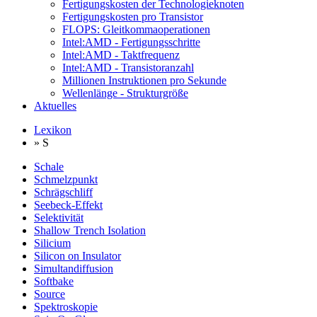
Fertigungskosten der Technologieknoten
Fertigungskosten pro Transistor
FLOPS: Gleitkommaoperationen
Intel:AMD - Fertigungsschritte
Intel:AMD - Taktfrequenz
Intel:AMD - Transistoranzahl
Millionen Instruktionen pro Sekunde
Wellenlänge - Strukturgröße
Aktuelles
Lexikon
» S
Schale
Schmelzpunkt
Schrägschliff
Seebeck-Effekt
Selektivität
Shallow Trench Isolation
Silicium
Silicon on Insulator
Simultandiffusion
Softbake
Source
Spektroskopie