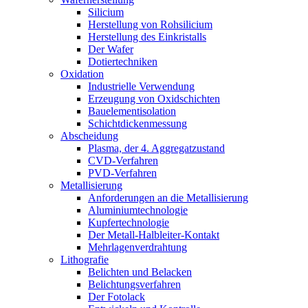
Silicium
Herstellung von Rohsilicium
Herstellung des Einkristalls
Der Wafer
Dotiertechniken
Oxidation
Industrielle Verwendung
Erzeugung von Oxidschichten
Bauelementisolation
Schichtdickenmessung
Abscheidung
Plasma, der 4. Aggregatzustand
CVD-Verfahren
PVD-Verfahren
Metallisierung
Anforderungen an die Metallisierung
Aluminiumtechnologie
Kupfertechnologie
Der Metall-Halbleiter-Kontakt
Mehrlagenverdrahtung
Lithografie
Belichten und Belacken
Belichtungsverfahren
Der Fotolack