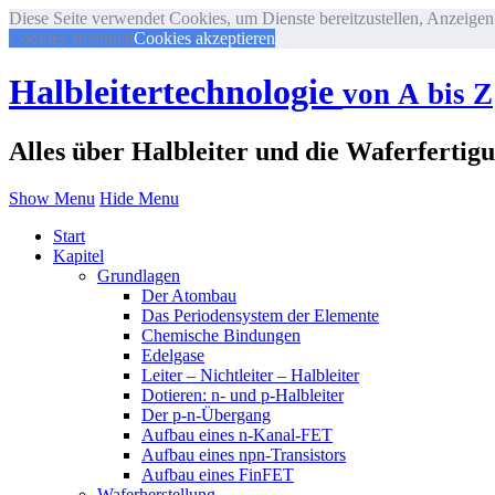
Diese Seite verwendet Cookies, um Dienste bereitzustellen, Anzeigen 
Cookies ablehnen
Cookies akzeptieren
Halbleitertechnologie
von A bis Z
Alles über Halbleiter und die Waferfertig
Show Menu
Hide Menu
Start
Kapitel
Grundlagen
Der Atombau
Das Periodensystem der Elemente
Chemische Bindungen
Edelgase
Leiter – Nichtleiter – Halbleiter
Dotieren: n- und p-Halbleiter
Der p-n-Übergang
Aufbau eines n-Kanal-FET
Aufbau eines npn-Transistors
Aufbau eines FinFET
Waferherstellung