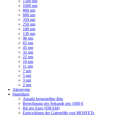
1500 nm
1000 nm
800 nm
600 nm
350 nm
250 nm
180 nm
130 nm
90 nm
65 nm
45 nm
32 nm
22 nm
16 nm
11 nm
7 nm
5 nm
3 nm
2 nm
Akronyme
Statistiken
Anzahl hergestellter Bits
Berechnung pro Sekunde pro 1000 €
Bit pro Euro (DRAM)
Entwicklung der Gategröße von MOSFETs