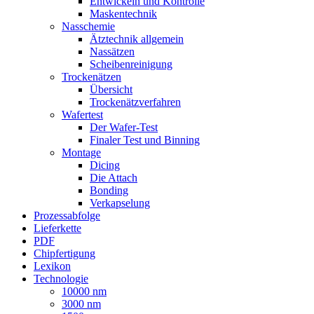
Entwickeln und Kontrolle
Maskentechnik
Nasschemie
Ätztechnik allgemein
Nassätzen
Scheibenreinigung
Trockenätzen
Übersicht
Trockenätzverfahren
Wafertest
Der Wafer-Test
Finaler Test und Binning
Montage
Dicing
Die Attach
Bonding
Verkapselung
Prozessabfolge
Lieferkette
PDF
Chipfertigung
Lexikon
Technologie
10000 nm
3000 nm