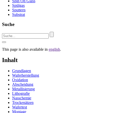
Spin On Glass
Spülgas
Sputtern
Substrat
Suche
This page is also available in
english
.
Inhalt
Grundlagen
Waferherstellung
Oxidation
Abscheidung
Metallisierung
Lithografie
Nasschemie
Trockenätzen
Wafertest
Montage